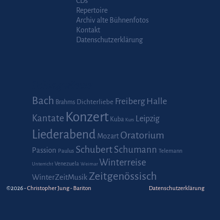
CDs
Repertoire
Archiv alte Bühnenfotos
Kontakt
Datenschutzerklärung
Schlagwörter
Bach
Halle
Freiberg
Dichterliebe
Brahms
Konzert
Kantate
Leipzig
Kuba
Kurs
Liederabend
Oratorium
Mozart
Schubert
Schumann
Passion
Paulus
Telemann
Winterreise
Venezuela
Unterricht
Weimar
Zeitgenössisch
WinterZeitMusik
©2026 -
Christopher Jung - Bariton
Datenschutzerklärung