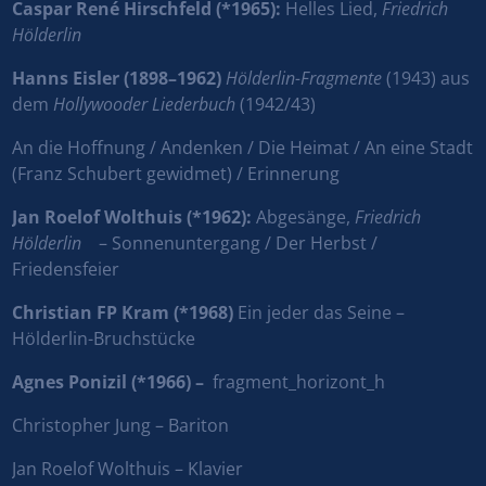
Caspar René Hirschfeld (*1965):
Helles Lied,
Friedrich
Hölderlin
Hanns Eisler (1898–1962)
Hölderlin-Fragmente
(1943) aus
dem
Hollywooder Liederbuch
(1942/43)
An die Hoffnung / Andenken / Die Heimat / An eine Stadt
(Franz Schubert gewidmet) / Erinnerung
Jan Roelof Wolthuis (*1962):
Abgesänge,
Friedrich
Hölderlin
– Sonnenuntergang / Der Herbst /
Friedensfeier
Christian FP Kram (*1968)
Ein jeder das Seine –
Hölderlin-Bruchstücke
Agnes Ponizil (*1966) –
fragment_horizont_h
Christopher Jung – Bariton
Jan Roelof Wolthuis – Klavier