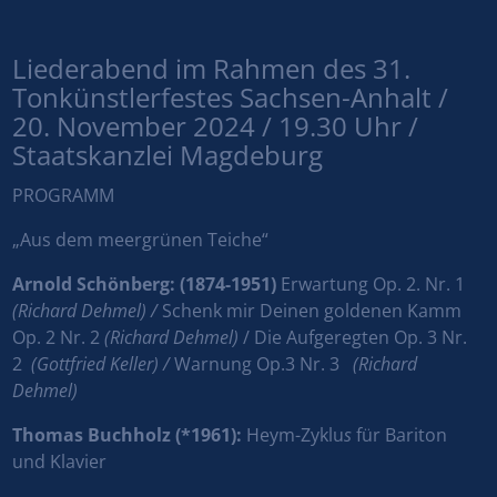
Liederabend im Rahmen des 31.
Tonkünstlerfestes Sachsen-Anhalt /
20. November 2024 / 19.30 Uhr /
Staatskanzlei Magdeburg
PROGRAMM
„Aus dem meergrünen Teiche“
Arnold Schönberg: (1874-1951)
Erwartung Op. 2. Nr. 1
(Richard Dehmel) /
Schenk mir Deinen goldenen Kamm
Op. 2 Nr. 2
(Richard Dehmel)
/ Die Aufgeregten Op. 3 Nr.
2
(Gottfried Keller) /
Warnung Op.3 Nr. 3
(Richard
Dehmel)
Thomas Buchholz (*1961):
Heym-Zyklu
s
für Bariton
und Klavier