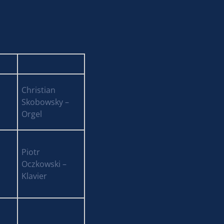
Christian
Skobowsky –
Orgel
Piotr
Oczkowski –
Klavier