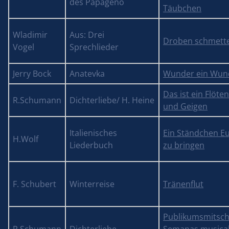
des Papageno
Täubchen
Wladimir
Aus: Drei
Droben schmette
Vogel
Sprechlieder
Jerry Bock
Anatevka
Wunder ein Wun
Das ist ein Flöte
R.Schumann
Dichterliebe/ H. Heine
und Geigen
Italienisches
Ein Ständchen E
H.Wolf
Liederbuch
zu bringen
F. Schubert
Winterreise
Tränenflut
Publikumsmitsch