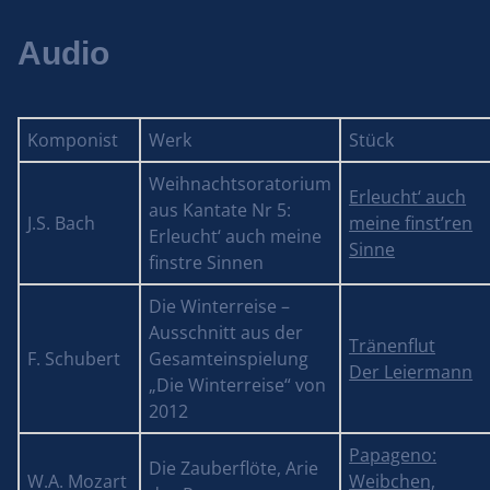
Audio
Komponist
Werk
Stück
Weihnachtsoratorium
Erleucht‘ auch
aus Kantate Nr 5:
J.S. Bach
meine finst’ren
Erleucht‘ auch meine
Sinne
finstre Sinnen
Die Winterreise –
Ausschnitt aus der
Tränenflut
F. Schubert
Gesamteinspielung
Der Leiermann
„Die Winterreise“ von
2012
Papageno:
Die Zauberflöte, Arie
W.A. Mozart
Weibchen,