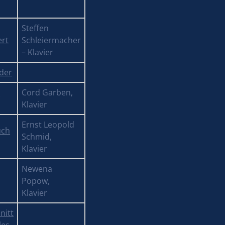
Steffen
rt
Schleiermacher
– Klavier
der
n
Cord Garben,
Klavier
Ernst Leopold
uch
Schmid,
Klavier
Newena
Popow,
Klavier
nitt