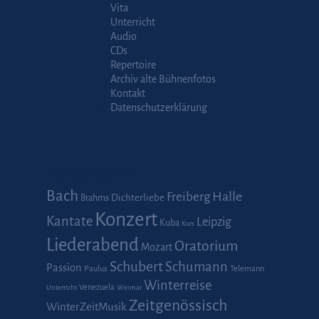
Vita
Unterricht
Audio
CDs
Repertoire
Archiv alte Bühnenfotos
Kontakt
Datenschutzerklärung
Schlagwörter
Bach
Halle
Freiberg
Dichterliebe
Brahms
Konzert
Kantate
Leipzig
Kuba
Kurs
Liederabend
Oratorium
Mozart
Schubert
Schumann
Passion
Paulus
Telemann
Winterreise
Venezuela
Unterricht
Weimar
Zeitgenössisch
WinterZeitMusik