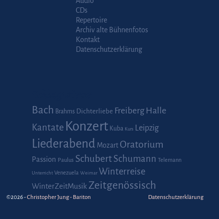
Audio
CDs
Repertoire
Archiv alte Bühnenfotos
Kontakt
Datenschutzerklärung
Schlagwörter
Bach
Halle
Freiberg
Dichterliebe
Brahms
Konzert
Kantate
Leipzig
Kuba
Kurs
Liederabend
Oratorium
Mozart
Schubert
Schumann
Passion
Paulus
Telemann
Winterreise
Venezuela
Unterricht
Weimar
Zeitgenössisch
WinterZeitMusik
©2026 -
Christopher Jung - Bariton
Datenschutzerklärung