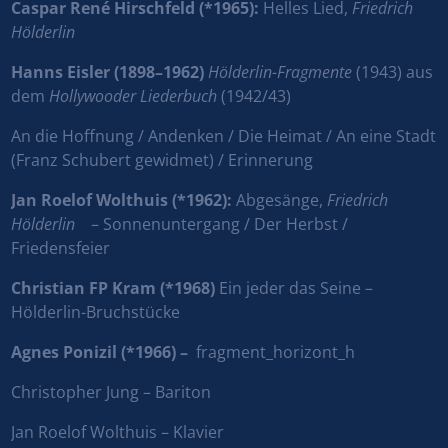
Caspar René Hirschfeld (*1965):
Helles Lied,
Friedrich
Hölderlin
Hanns Eisler (1898–1962)
Hölderlin-Fragmente
(1943) aus
dem
Hollywooder Liederbuch
(1942/43)
An die Hoffnung / Andenken / Die Heimat / An eine Stadt
(Franz Schubert gewidmet) / Erinnerung
Jan Roelof Wolthuis (*1962):
Abgesänge,
Friedrich
Hölderlin
– Sonnenuntergang / Der Herbst /
Friedensfeier
Christian FP Kram (*1968)
Ein jeder das Seine –
Hölderlin-Bruchstücke
Agnes Ponizil (*1966) –
fragment_horizont_h
Christopher Jung – Bariton
Jan Roelof Wolthuis – Klavier