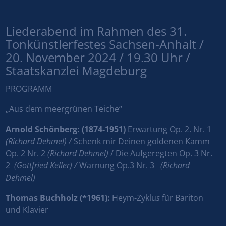
Liederabend im Rahmen des 31.
Tonkünstlerfestes Sachsen-Anhalt /
20. November 2024 / 19.30 Uhr /
Staatskanzlei Magdeburg
PROGRAMM
„Aus dem meergrünen Teiche“
Arnold Schönberg: (1874-1951)
Erwartung Op. 2. Nr. 1
(Richard Dehmel) /
Schenk mir Deinen goldenen Kamm
Op. 2 Nr. 2
(Richard Dehmel)
/ Die Aufgeregten Op. 3 Nr.
2
(Gottfried Keller) /
Warnung Op.3 Nr. 3
(Richard
Dehmel)
Thomas Buchholz (*1961):
Heym-Zyklu
s
für Bariton
und Klavier